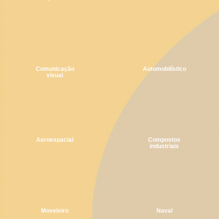
Comunicação
Automobilístico
visual
Aeroespacial
Compostos
industriais
Moveleiro
Naval