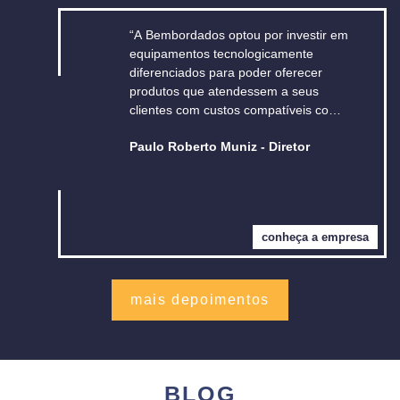
“A Bembordados optou por investir em
equipamentos tecnologicamente
diferenciados para poder oferecer
produtos que atendessem a seus
clientes com custos compatíveis com o
mercado e principalmente para ser
Paulo Roberto Muniz - Diretor
superior aos produtos chineses no que
se refere à qualidade e a quantidade e
com alta dinâmica no desenvolvimento
de novos produtos.Não seria possível
esta parceria se a Galileu Tecnologia
conheça a empresa
não oferecesse o diferencial em sua
assistência técnica capacitada, e isso
nos dá a segurança para continuar
sempre investindo em novas
mais depoimentos
tecnologias.”
BLOG